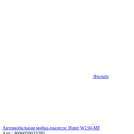
Фильтр
Автомобильная мойка-пылесос Huter W150-MF
Арт.: 4606059033295