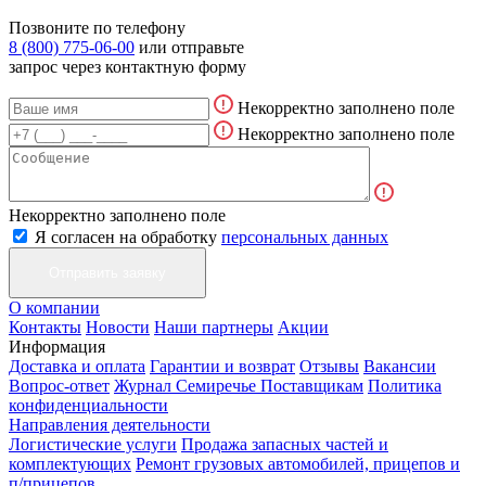
Позвоните по телефону
8 (800) 775-06-00
или отправьте
запрос через контактную форму
Некорректно заполнено поле
Некорректно заполнено поле
Некорректно заполнено поле
Я согласен на обработку
персональных данных
О компании
Контакты
Новости
Наши партнеры
Акции
Информация
Доставка и оплата
Гарантии и возврат
Отзывы
Вакансии
Вопрос-ответ
Журнал Семиречье
Поставщикам
Политика
конфиденциальности
Направления деятельности
Логистические услуги
Продажа запасных частей и
комплектующих
Ремонт грузовых автомобилей, прицепов и
п/прицепов