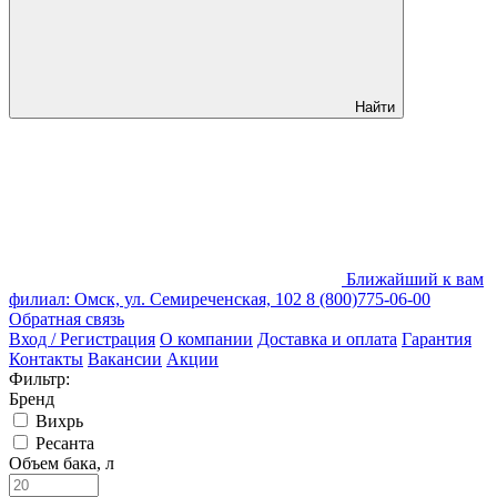
Найти
Ближайший к вам
филиал: Омск, ул. Семиреченская, 102
8 (800)775-06-00
Обратная связь
Вход / Регистрация
О компании
Доставка и оплата
Гарантия
Контакты
Вакансии
Акции
Фильтр:
Бренд
Вихрь
Ресанта
Объем бака, л