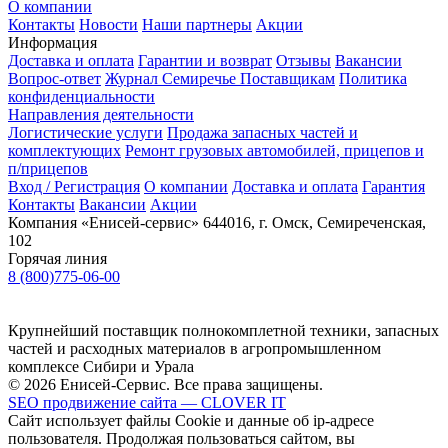
О компании
Контакты
Новости
Наши партнеры
Акции
Информация
Доставка и оплата
Гарантии и возврат
Отзывы
Вакансии
Вопрос-ответ
Журнал Семиречье
Поставщикам
Политика
конфиденциальности
Направления деятельности
Логистические услуги
Продажа запасных частей и
комплектующих
Ремонт грузовых автомобилей, прицепов и
п/прицепов
Вход / Регистрация
О компании
Доставка и оплата
Гарантия
Контакты
Вакансии
Акции
Компания «Енисей-сервис»
644016, г. Омск, Семиреченская,
102
Горячая линия
8 (800)775-06-00
Крупнейший поставщик полнокомплетной техники, запасных
частей и расходных материалов в агропромышленном
комплексе Сибири и Урала
© 2026 Енисей-Сервис. Все права защищены.
SEO продвижение сайта — CLOVER IT
Сайт использует файлы Cookie и данные об ip-адресе
пользователя. Продолжая пользоваться сайтом, вы