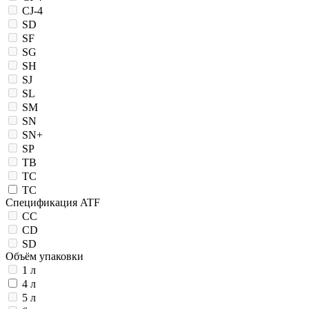
CJ-4
SD
SF
SG
SH
SJ
SL
SM
SN
SN+
SP
TB
TC
ТС
Спецификация ATF
CC
CD
SD
Объём упаковки
1 л
4 л
5 л