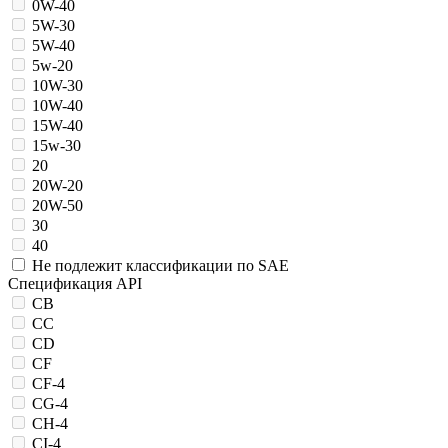
0W-40
5W-30
5W-40
5w-20
10W-30
10W-40
15W-40
15w-30
20
20W-20
20W-50
30
40
Не подлежит классификации по SAE
Спецификация API
CB
CC
CD
CF
CF-4
CG-4
CH-4
CI-4