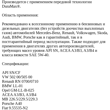
Производится с применением передовой технологии
DuraMax®.
Область применения:
Рекомендовано к всесезонному применению в бензиновых и
дизельных двигателях (без устройств доочистки выхлопных
газов) автомобилей Mercedes-Benz, Renault, Volkswagen, Skoda,
Audi, BMW, Porsche как в гарантийный, так и в
постгарантийный период эксплуатации. Также подходит для
применения в двигателях других автопроизводителей,
требующих масел уровня API SN, ACEA A3/B3, A3/B4 и
класса вязкости SAE 5W-40.
Спецификации:
API SN/CF
VW 502 00/505 00
Renault RN 0700/0710
BMW LL-01
Opel GM-LL-B-025
ACEA A3/B3, A3/B4
MB 226.5/229.5/229.3
Porsche A40
Fiat 9.55535-N2