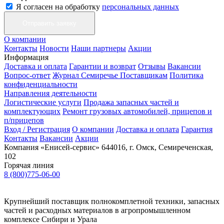
Я согласен на обработку
персональных данных
О компании
Контакты
Новости
Наши партнеры
Акции
Информация
Доставка и оплата
Гарантии и возврат
Отзывы
Вакансии
Вопрос-ответ
Журнал Семиречье
Поставщикам
Политика
конфиденциальности
Направления деятельности
Логистические услуги
Продажа запасных частей и
комплектующих
Ремонт грузовых автомобилей, прицепов и
п/прицепов
Вход / Регистрация
О компании
Доставка и оплата
Гарантия
Контакты
Вакансии
Акции
Компания «Енисей-сервис»
644016, г. Омск, Семиреченская,
102
Горячая линия
8 (800)775-06-00
Крупнейший поставщик полнокомплетной техники, запасных
частей и расходных материалов в агропромышленном
комплексе Сибири и Урала