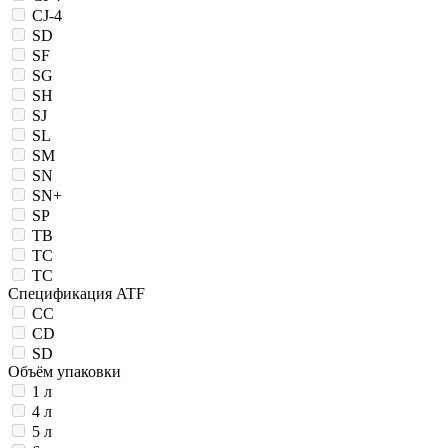
CJ-4
SD
SF
SG
SH
SJ
SL
SM
SN
SN+
SP
TB
TC
ТС
Спецификация ATF
CC
CD
SD
Объём упаковки
1 л
4 л
5 л