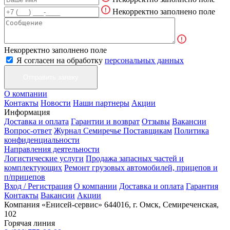
Некорректно заполнено поле
Некорректно заполнено поле
Я согласен на обработку
персональных данных
О компании
Контакты
Новости
Наши партнеры
Акции
Информация
Доставка и оплата
Гарантии и возврат
Отзывы
Вакансии
Вопрос-ответ
Журнал Семиречье
Поставщикам
Политика
конфиденциальности
Направления деятельности
Логистические услуги
Продажа запасных частей и
комплектующих
Ремонт грузовых автомобилей, прицепов и
п/прицепов
Вход / Регистрация
О компании
Доставка и оплата
Гарантия
Контакты
Вакансии
Акции
Компания «Енисей-сервис»
644016, г. Омск, Семиреченская,
102
Горячая линия