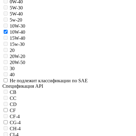
0W-40
5W-30
5W-40
5w-20
10W-30
10W-40
15W-40
15w-30
20
20W-20
20W-50
30
40
Не подлежит классификации по SAE
Спецификация API
CB
CC
CD
CF
CF-4
CG-4
CH-4
CI-4