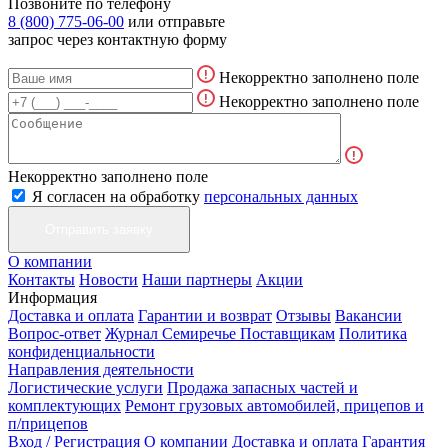
Позвоните по телефону
8 (800) 775-06-00
или отправьте
запрос через контактную форму
Некорректно заполнено поле
Некорректно заполнено поле
Некорректно заполнено поле
Я согласен на обработку
персональных данных
О компании
Контакты
Новости
Наши партнеры
Акции
Информация
Доставка и оплата
Гарантии и возврат
Отзывы
Вакансии
Вопрос-ответ
Журнал Семиречье
Поставщикам
Политика
конфиденциальности
Направления деятельности
Логистические услуги
Продажа запасных частей и
комплектующих
Ремонт грузовых автомобилей, прицепов и
п/прицепов
Вход / Регистрация
О компании
Доставка и оплата
Гарантия