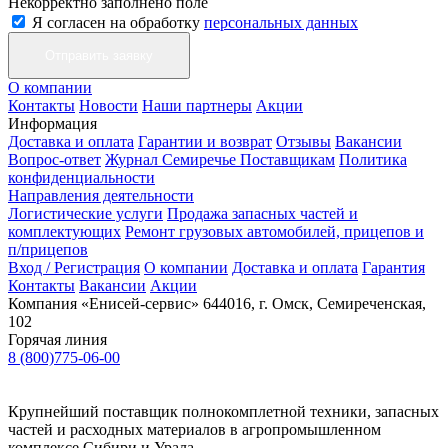
Некорректно заполнено поле
Я согласен на обработку
персональных данных
О компании
Контакты
Новости
Наши партнеры
Акции
Информация
Доставка и оплата
Гарантии и возврат
Отзывы
Вакансии
Вопрос-ответ
Журнал Семиречье
Поставщикам
Политика
конфиденциальности
Направления деятельности
Логистические услуги
Продажа запасных частей и
комплектующих
Ремонт грузовых автомобилей, прицепов и
п/прицепов
Вход / Регистрация
О компании
Доставка и оплата
Гарантия
Контакты
Вакансии
Акции
Компания «Енисей-сервис»
644016, г. Омск, Семиреченская,
102
Горячая линия
8 (800)775-06-00
Крупнейший поставщик полнокомплетной техники, запасных
частей и расходных материалов в агропромышленном
комплексе Сибири и Урала