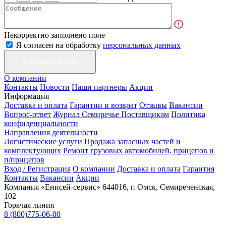
Некорректно заполнено поле
Я согласен на обработку
персональных данных
О компании
Контакты
Новости
Наши партнеры
Акции
Информация
Доставка и оплата
Гарантии и возврат
Отзывы
Вакансии
Вопрос-ответ
Журнал Семиречье
Поставщикам
Политика
конфиденциальности
Направления деятельности
Логистические услуги
Продажа запасных частей и
комплектующих
Ремонт грузовых автомобилей, прицепов и
п/прицепов
Вход / Регистрация
О компании
Доставка и оплата
Гарантия
Контакты
Вакансии
Акции
Компания «Енисей-сервис»
644016, г. Омск, Семиреченская,
102
Горячая линия
8 (800)775-06-00