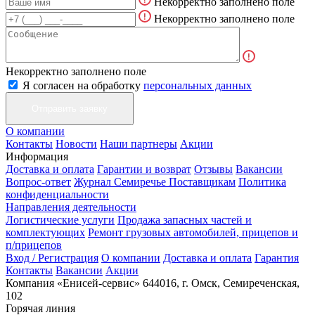
Некорректно заполнено поле
Некорректно заполнено поле
Некорректно заполнено поле
Я согласен на обработку
персональных данных
О компании
Контакты
Новости
Наши партнеры
Акции
Информация
Доставка и оплата
Гарантии и возврат
Отзывы
Вакансии
Вопрос-ответ
Журнал Семиречье
Поставщикам
Политика
конфиденциальности
Направления деятельности
Логистические услуги
Продажа запасных частей и
комплектующих
Ремонт грузовых автомобилей, прицепов и
п/прицепов
Вход / Регистрация
О компании
Доставка и оплата
Гарантия
Контакты
Вакансии
Акции
Компания «Енисей-сервис»
644016, г. Омск, Семиреченская,
102
Горячая линия