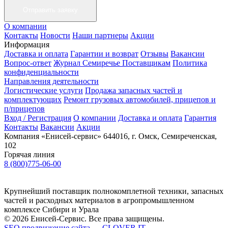
О компании
Контакты
Новости
Наши партнеры
Акции
Информация
Доставка и оплата
Гарантии и возврат
Отзывы
Вакансии
Вопрос-ответ
Журнал Семиречье
Поставщикам
Политика
конфиденциальности
Направления деятельности
Логистические услуги
Продажа запасных частей и
комплектующих
Ремонт грузовых автомобилей, прицепов и
п/прицепов
Вход / Регистрация
О компании
Доставка и оплата
Гарантия
Контакты
Вакансии
Акции
Компания «Енисей-сервис»
644016, г. Омск, Семиреченская,
102
Горячая линия
8 (800)775-06-00
Крупнейший поставщик полнокомплетной техники, запасных
частей и расходных материалов в агропромышленном
комплексе Сибири и Урала
© 2026 Енисей-Сервис. Все права защищены.
SEO продвижение сайта — CLOVER IT