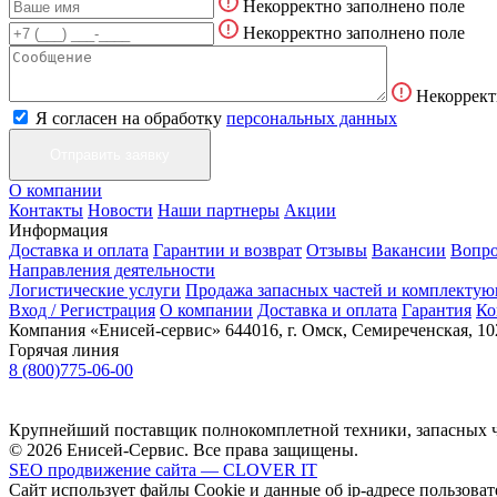
Некорректно заполнено поле
Некорректно заполнено поле
Некоррект
Я согласен на обработку
персональных данных
О компании
Контакты
Новости
Наши партнеры
Акции
Информация
Доставка и оплата
Гарантии и возврат
Отзывы
Вакансии
Вопро
Направления деятельности
Логистические услуги
Продажа запасных частей и комплекту
Вход / Регистрация
О компании
Доставка и оплата
Гарантия
Ко
Компания «Енисей-сервис»
644016, г. Омск, Семиреченская, 10
Горячая линия
8 (800)775-06-00
Крупнейший поставщик полнокомплетной техники, запасных ч
© 2026 Енисей-Сервис. Все права защищены.
SEO продвижение сайта — CLOVER IT
Сайт использует файлы Cookie и данные об ip-адресе пользоват