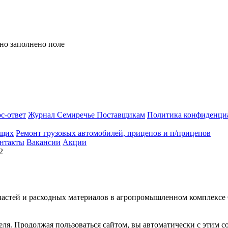
но заполнено поле
с-ответ
Журнал Семиречье
Поставщикам
Политика конфиденци
ющих
Ремонт грузовых автомобилей, прицепов и п/прицепов
нтакты
Вакансии
Акции
2
астей и расходных материалов в агропромышленном комплексе
еля. Продолжая пользоваться сайтом, вы автоматически с этим с