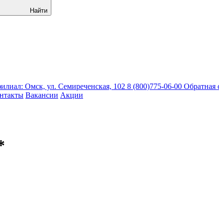
Найти
лиал: Омск, ул. Семиреченская, 102
8 (800)775-06-00
Обратная 
нтакты
Вакансии
Акции
*