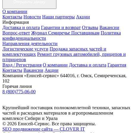
О компании
Контакты
Новости
Наши партнеры
Акции
Информация
Доставка и оплата
Гарантии и возврат
Отзывы
Вакансии
Вопрос-ответ
Журнал Семиречье
Поставщикам
Политика
конфиденциальности
Направления деятельности
Логистические услуги
Продажа запасных частей и
комплектующих
Ремонт грузовых автомобилей, прицепов и
п/прицепов
Вход / Регистрация
О компании
Доставка и оплата
Гарантия
Контакты
Вакансии
Акции
Компания «Енисей-сервис»
644016, г. Омск, Семиреченская,
102
Горячая линия
8 (800)775-06-00
Крупнейший поставщик полнокомплетной техники, запасных
частей и расходных материалов в агропромышленном
комплексе Сибири и Урала
© 2026 Енисей-Сервис. Все права защищены.
SEO продвижение сайта — CLOVER IT