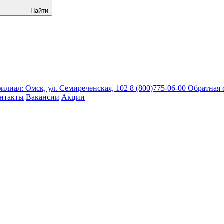
Найти
лиал: Омск, ул. Семиреченская, 102
8 (800)775-06-00
Обратная 
нтакты
Вакансии
Акции