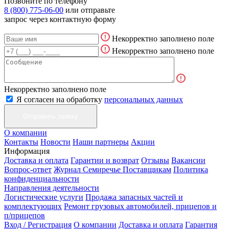
Позвоните по телефону
8 (800) 775-06-00
или отправьте
запрос через контактную форму
Некорректно заполнено поле
Некорректно заполнено поле
Некорректно заполнено поле
Я согласен на обработку
персональных данных
О компании
Контакты
Новости
Наши партнеры
Акции
Информация
Доставка и оплата
Гарантии и возврат
Отзывы
Вакансии
Вопрос-ответ
Журнал Семиречье
Поставщикам
Политика
конфиденциальности
Направления деятельности
Логистические услуги
Продажа запасных частей и
комплектующих
Ремонт грузовых автомобилей, прицепов и
п/прицепов
Вход / Регистрация
О компании
Доставка и оплата
Гарантия