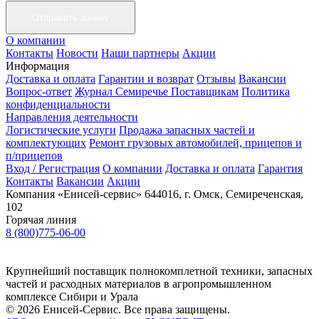
О компании
Контакты
Новости
Наши партнеры
Акции
Информация
Доставка и оплата
Гарантии и возврат
Отзывы
Вакансии
Вопрос-ответ
Журнал Семиречье
Поставщикам
Политика
конфиденциальности
Направления деятельности
Логистические услуги
Продажа запасных частей и
комплектующих
Ремонт грузовых автомобилей, прицепов и
п/прицепов
Вход / Регистрация
О компании
Доставка и оплата
Гарантия
Контакты
Вакансии
Акции
Компания «Енисей-сервис»
644016, г. Омск, Семиреченская,
102
Горячая линия
8 (800)775-06-00
Крупнейший поставщик полнокомплетной техники, запасных
частей и расходных материалов в агропромышленном
комплексе Сибири и Урала
© 2026 Енисей-Сервис. Все права защищены.