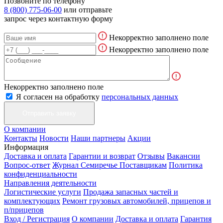
Позвоните по телефону
8 (800) 775-06-00
или отправьте
запрос через контактную форму
Некорректно заполнено поле
Некорректно заполнено поле
Некорректно заполнено поле
Я согласен на обработку
персональных данных
О компании
Контакты
Новости
Наши партнеры
Акции
Информация
Доставка и оплата
Гарантии и возврат
Отзывы
Вакансии
Вопрос-ответ
Журнал Семиречье
Поставщикам
Политика
конфиденциальности
Направления деятельности
Логистические услуги
Продажа запасных частей и
комплектующих
Ремонт грузовых автомобилей, прицепов и
п/прицепов
Вход / Регистрация
О компании
Доставка и оплата
Гарантия