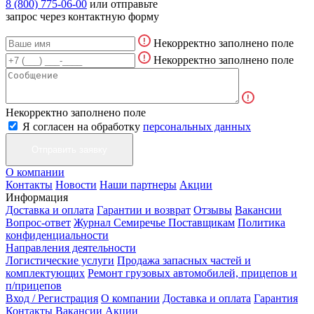
8 (800) 775-06-00
или отправьте
запрос через контактную форму
Некорректно заполнено поле
Некорректно заполнено поле
Некорректно заполнено поле
Я согласен на обработку
персональных данных
О компании
Контакты
Новости
Наши партнеры
Акции
Информация
Доставка и оплата
Гарантии и возврат
Отзывы
Вакансии
Вопрос-ответ
Журнал Семиречье
Поставщикам
Политика
конфиденциальности
Направления деятельности
Логистические услуги
Продажа запасных частей и
комплектующих
Ремонт грузовых автомобилей, прицепов и
п/прицепов
Вход / Регистрация
О компании
Доставка и оплата
Гарантия
Контакты
Вакансии
Акции