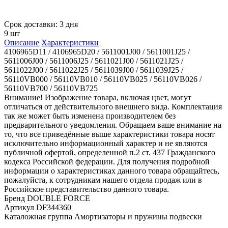
Срок доставки: 3 дня
9 шт
Описание
Характеристики
4106965D11 / 4106965D20 / 5611001J00 / 5611001J25 /
5611006J00 / 5611006J25 / 5611021J00 / 5611021J25 /
5611022J00 / 5611022J25 / 5611039J00 / 5611039J25 /
56110VB000 / 56110VB010 / 56110VB025 / 56110VB026 /
56110VB700 / 56110VB725
Внимание! Изображение товара, включая цвет, могут
отличаться от действительного внешнего вида. Комплектация
так же может быть изменена производителем без
предварительного уведомления. Обращаем ваше внимание на
то, что все приведённые выше характеристики товара носят
исключительно информационный характер и не являются
публичной офертой, определенной п.2 ст. 437 Гражданского
кодекса Российской федерации. Для получения подробной
информации о характеристиках данного товара обращайтесь,
пожалуйста, к сотрудникам нашего отдела продаж или в
Российское представительство данного товара.
Бренд
DOUBLE FORCE
Артикул
DF344360
Каталожная группа
Амортизаторы и пружины подвески