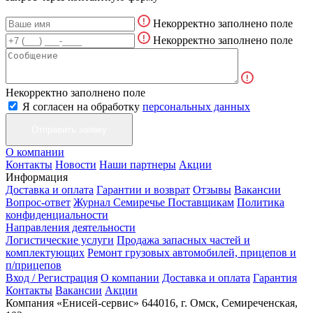
Некорректно заполнено поле
Некорректно заполнено поле
Некорректно заполнено поле
Я согласен на обработку
персональных данных
О компании
Контакты
Новости
Наши партнеры
Акции
Информация
Доставка и оплата
Гарантии и возврат
Отзывы
Вакансии
Вопрос-ответ
Журнал Семиречье
Поставщикам
Политика
конфиденциальности
Направления деятельности
Логистические услуги
Продажа запасных частей и
комплектующих
Ремонт грузовых автомобилей, прицепов и
п/прицепов
Вход / Регистрация
О компании
Доставка и оплата
Гарантия
Контакты
Вакансии
Акции
Компания «Енисей-сервис»
644016, г. Омск, Семиреченская,