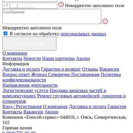
Некорректно заполнено поле
Некорректно заполнено поле
Я согласен на обработку
персональных данных
О компании
Контакты
Новости
Наши партнеры
Акции
Информация
Доставка и оплата
Гарантии и возврат
Отзывы
Вакансии
Вопрос-ответ
Журнал Семиречье
Поставщикам
Политика
конфиденциальности
Направления деятельности
Логистические услуги
Продажа запасных частей и
комплектующих
Ремонт грузовых автомобилей, прицепов и
п/прицепов
Вход / Регистрация
О компании
Доставка и оплата
Гарантия
Контакты
Вакансии
Акции
Компания «Енисей-сервис»
644016, г. Омск, Семиреченская,
102
Горячая линия