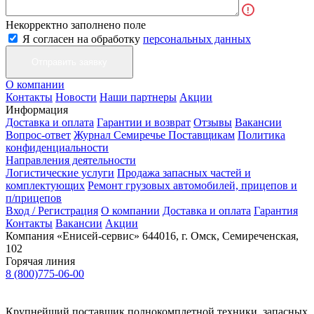
Некорректно заполнено поле
Я согласен на обработку
персональных данных
О компании
Контакты
Новости
Наши партнеры
Акции
Информация
Доставка и оплата
Гарантии и возврат
Отзывы
Вакансии
Вопрос-ответ
Журнал Семиречье
Поставщикам
Политика
конфиденциальности
Направления деятельности
Логистические услуги
Продажа запасных частей и
комплектующих
Ремонт грузовых автомобилей, прицепов и
п/прицепов
Вход / Регистрация
О компании
Доставка и оплата
Гарантия
Контакты
Вакансии
Акции
Компания «Енисей-сервис»
644016, г. Омск, Семиреченская,
102
Горячая линия
8 (800)775-06-00
Крупнейший поставщик полнокомплетной техники, запасных