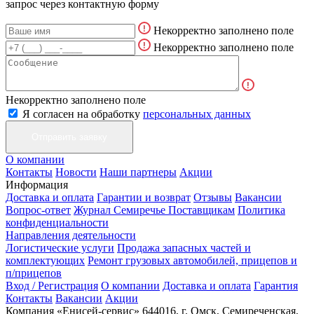
запрос через контактную форму
Некорректно заполнено поле
Некорректно заполнено поле
Некорректно заполнено поле
Я согласен на обработку
персональных данных
О компании
Контакты
Новости
Наши партнеры
Акции
Информация
Доставка и оплата
Гарантии и возврат
Отзывы
Вакансии
Вопрос-ответ
Журнал Семиречье
Поставщикам
Политика
конфиденциальности
Направления деятельности
Логистические услуги
Продажа запасных частей и
комплектующих
Ремонт грузовых автомобилей, прицепов и
п/прицепов
Вход / Регистрация
О компании
Доставка и оплата
Гарантия
Контакты
Вакансии
Акции
Компания «Енисей-сервис»
644016, г. Омск, Семиреченская,