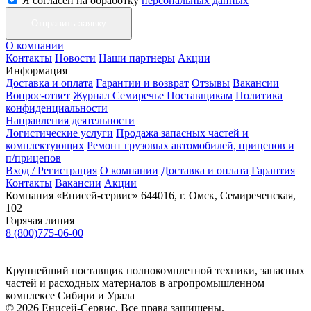
Я согласен на обработку
персональных данных
О компании
Контакты
Новости
Наши партнеры
Акции
Информация
Доставка и оплата
Гарантии и возврат
Отзывы
Вакансии
Вопрос-ответ
Журнал Семиречье
Поставщикам
Политика
конфиденциальности
Направления деятельности
Логистические услуги
Продажа запасных частей и
комплектующих
Ремонт грузовых автомобилей, прицепов и
п/прицепов
Вход / Регистрация
О компании
Доставка и оплата
Гарантия
Контакты
Вакансии
Акции
Компания «Енисей-сервис»
644016, г. Омск, Семиреченская,
102
Горячая линия
8 (800)775-06-00
Крупнейший поставщик полнокомплетной техники, запасных
частей и расходных материалов в агропромышленном
комплексе Сибири и Урала
© 2026 Енисей-Сервис. Все права защищены.