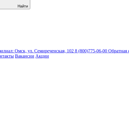
Найти
лиал: Омск, ул. Семиреченская, 102
8 (800)775-06-00
Обратная 
нтакты
Вакансии
Акции