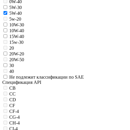
0W-40
5W-30
5W-40
5w-20
10W-30
10W-40
15W-40
15w-30
20
20W-20
20W-50
30
40
Не подлежит классификации по SAE
Спецификация API
CB
CC
CD
CF
CF-4
CG-4
CH-4
CI-4