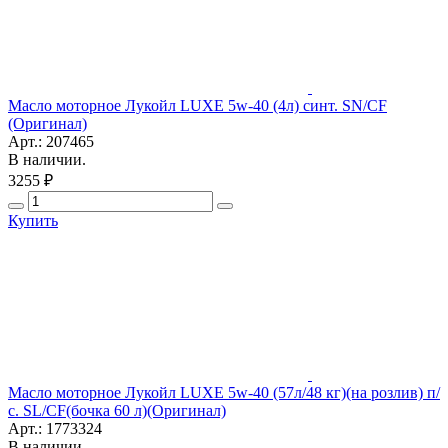
Масло моторное Лукойл LUXE 5w-40 (4л) синт. SN/CF
(Оригинал)
Арт.: 207465
В наличии.
3255 ₽
Купить
Масло моторное Лукойл LUXE 5w-40 (57л/48 кг)(на розлив) п/
с. SL/CF(бочка 60 л)(Оригинал)
Арт.: 1773324
В наличии.