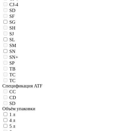
CJ-4
SD
SF
SG
SH
SJ
SL
SM
SN
SN+
SP
TB
TC
ТС
Спецификация ATF
CC
CD
SD
Объём упаковки
1 л
4 л
5 л