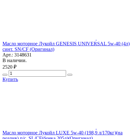
Масло моторное Лукойл GENESIS UNIVERSAL 5w-40 (4л)
синт. SN/CF (Оригинал)
Арт.: 3148631
В наличии.
2520 ₽
Купить
Масло моторное Лукойл LUXE 5w-40 (198,9 л/170кг)(на
розлив) п/с. SL/CF(бочка 205л)(Оригинал)