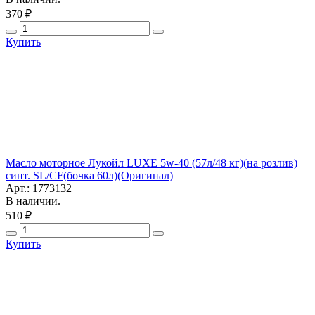
370 ₽
Купить
Масло моторное Лукойл LUXE 5w-40 (57л/48 кг)(на розлив)
синт. SL/CF(бочка 60л)(Оригинал)
Арт.: 1773132
В наличии.
510 ₽
Купить