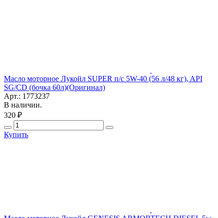
Масло моторное Лукойл SUPER п/с 5W-40 (56 л/48 кг), API
SG/CD (бочка 60л)(Оригинал)
Арт.: 1773237
В наличии.
320 ₽
Купить