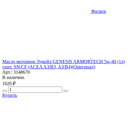
Фильтр
Масло моторное Лукойл GENESIS ARMORTECH 5w-40 (1л)
синт. SN/CF (ACEA A3/B3, A3/B4)(Оригинал)
Арт.: 3148670
В наличии.
1020 ₽
Купить